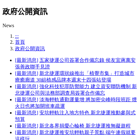
政府公開資訊
News
:::
首頁
政府公開資訊
[最新消息]
五家捷運公司簽署合作備忘錄 侯友宜蔣萬安
張善政聯手見證
[最新消息]
新北捷運環狀線推出「植覺市集」打造城市
療癒廊道 30組植感品牌本週末十四張站登場
[最新消息]
強化科技犯罪防禦能力 建立資安聯防機制 新
北捷運公司與法務部調查局簽署合作備忘
[最新消息]
淡海輕軌通勤運量增 將加密尖峰時段班距 煙
火日也將加開班車疏運
[最新消息]
安坑輕軌注入地方特色 新北捷運推動參與式
預算
[最新消息]
新北各界捐愛心輪椅 新北捷運推無礙遊程
[最新消息]
新北捷運推安坑輕軌親子景點 端午連假就要
這樣玩