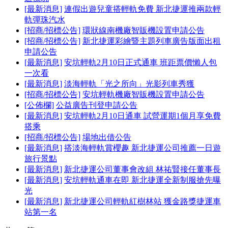
[最新消息]
連假出遊兒童搭輕軌免費 新北捷運推兩款輕
軌彈珠汽水
[招商/招標公告]
環狀線南機廠智販機設置申請公告
[招商/招標公告]
新北捷運彩繪暨主題列車廣告版面出租
申請公告
[最新消息]
安坑輕軌2月10日正式通車 班距票價懶人包
一次看
[最新消息]
淡海輕軌「光之所向」光影列車秀獲
[招商/招標公告]
安坑輕軌機廠智販機設置申請公告
[公佈欄]
公益廣告刊登申請公告
[最新消息]
安坑輕軌2月10日通車 試營運期1個月享免費
搭乘
[招商/招標公告]
場地出借公告
[最新消息]
搭淡海輕軌賞櫻趣 新北捷運公司推薦一日遊
旅行景點
[最新消息]
新北捷運公司董事會改組 林祐賢接任董事長
[最新消息]
安坑輕軌通車在即 新北捷運全新制服搶先曝
光
[最新消息]
新北捷運公司輕軌紅樹林站 獲金路獎捷運車
站第一名