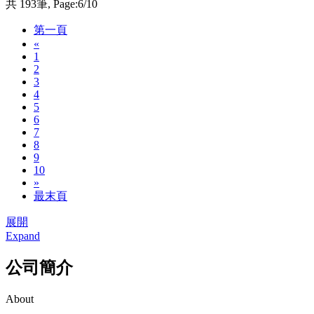
共 193筆, Page:6/10
第一頁
«
1
2
3
4
5
6
7
8
9
10
»
最末頁
展開
Expand
公司簡介
About