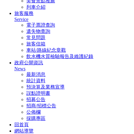
美食景點推薦
列車介紹
旅客服務
Service
電子票證查詢
遺失物查詢
常見問題
旅客信箱
車站/路線紀念章戳
飲水機水質檢驗報告及維護紀錄
政府公開資訊
News
最新消息
統計資料
預決算及業務宣導
誤點證明書
招募公告
招商/招標公告
公佈欄
採購專區
回首頁
網站導覽