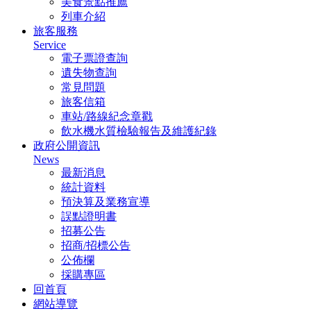
美食景點推薦
列車介紹
旅客服務
Service
電子票證查詢
遺失物查詢
常見問題
旅客信箱
車站/路線紀念章戳
飲水機水質檢驗報告及維護紀錄
政府公開資訊
News
最新消息
統計資料
預決算及業務宣導
誤點證明書
招募公告
招商/招標公告
公佈欄
採購專區
回首頁
網站導覽