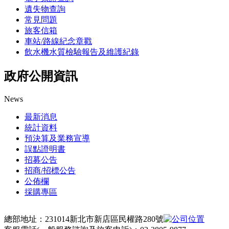
遺失物查詢
常見問題
旅客信箱
車站/路線紀念章戳
飲水機水質檢驗報告及維護紀錄
政府公開資訊
News
最新消息
統計資料
預決算及業務宣導
誤點證明書
招募公告
招商/招標公告
公佈欄
採購專區
總部地址：231014新北市新店區民權路280號