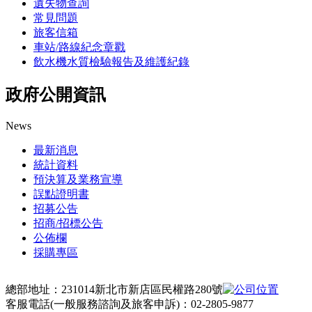
遺失物查詢
常見問題
旅客信箱
車站/路線紀念章戳
飲水機水質檢驗報告及維護紀錄
政府公開資訊
News
最新消息
統計資料
預決算及業務宣導
誤點證明書
招募公告
招商/招標公告
公佈欄
採購專區
總部地址：231014新北市新店區民權路280號
客服電話(一般服務諮詢及旅客申訴)：02-2805-9877