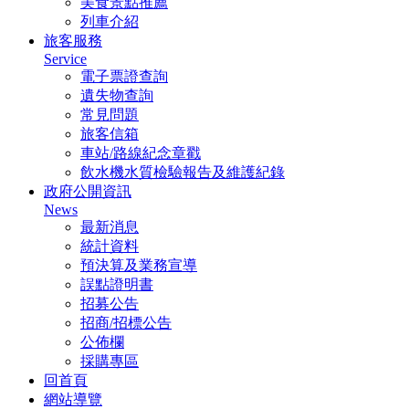
美食景點推薦
列車介紹
旅客服務
Service
電子票證查詢
遺失物查詢
常見問題
旅客信箱
車站/路線紀念章戳
飲水機水質檢驗報告及維護紀錄
政府公開資訊
News
最新消息
統計資料
預決算及業務宣導
誤點證明書
招募公告
招商/招標公告
公佈欄
採購專區
回首頁
網站導覽