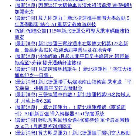
[最新消息]
因應淡江大橋通車與清水祖師遶境 連假機動
加開班次
[最新消息]
算力即運力！新北捷運攜手臺灣大學啟動 5
年產學聯盟 結合 AI 重新定義軌道科技
[招商/招標公告]
115年新北捷運公司導入乘車碼服務招
商案
[最新消息]
新北捷運三鶯線通車在即擴大招募127名新
血，最高起薪62K 歡迎應屆畢業生及在地青年
[最新消息]
淡海輕軌5月起加開平日早尖峰班次 班距最
短縮至3分鐘 提升通勤舒適旅程
[最新消息]
見證跨海地標誕生！ 新北捷運推「淡江大橋
通車紀念一日票」
[最新消息]
新北捷運聯手烘爐地南山福德宮 乘車送「平
安幸福」拼版畫平安符與發財金
[最新消息]
三鶯線通車倒數！新北捷運招募99名跨域人
才 月薪上看6.2萬
[最新消息]
「算力即運力」！新北捷運獲選《商業周
刊》AI創新百強 導入轉轍器AIoT預警系統
[最新消息]
輕軌常客回饋金逾440萬待領 單卡最高累積
2850元 1月底即將到期歸零
[最新消息]
算力即是運力！新北捷運攜手陽明交大啟動