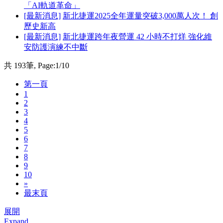
「AI軌道革命」
[最新消息]
新北捷運2025全年運量突破3,000萬人次！ 創
歷史新高
[最新消息]
新北捷運跨年夜營運 42 小時不打烊 強化維
安防護演練不中斷
共 193筆, Page:1/10
第一頁
1
2
3
4
5
6
7
8
9
10
»
最末頁
展開
Expand