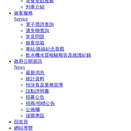
美食景點推薦
列車介紹
旅客服務
Service
電子票證查詢
遺失物查詢
常見問題
旅客信箱
車站/路線紀念章戳
飲水機水質檢驗報告及維護紀錄
政府公開資訊
News
最新消息
統計資料
預決算及業務宣導
誤點證明書
招募公告
招商/招標公告
公佈欄
採購專區
回首頁
網站導覽