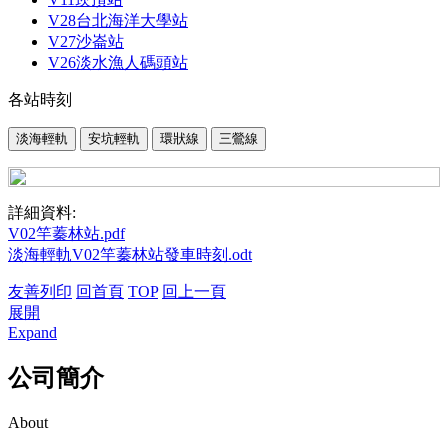
V28台北海洋大學站
V27沙崙站
V26淡水漁人碼頭站
各站時刻
詳細資料:
V02竿蓁林站.pdf
淡海輕軌V02竿蓁林站發車時刻.odt
友善列印
回首頁
TOP
回上一頁
展開
Expand
公司簡介
About