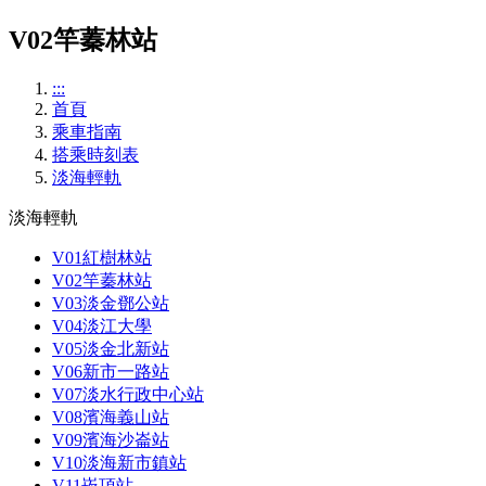
V02竿蓁林站
:::
首頁
乘車指南
搭乘時刻表
淡海輕軌
淡海輕軌
V01紅樹林站
V02竿蓁林站
V03淡金鄧公站
V04淡江大學
V05淡金北新站
V06新市一路站
V07淡水行政中心站
V08濱海義山站
V09濱海沙崙站
V10淡海新市鎮站
V11崁頂站