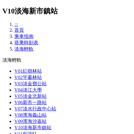
V10淡海新市鎮站
:::
首頁
乘車指南
搭乘時刻表
淡海輕軌
淡海輕軌
V01紅樹林站
V02竿蓁林站
V03淡金鄧公站
V04淡江大學
V05淡金北新站
V06新市一路站
V07淡水行政中心站
V08濱海義山站
V09濱海沙崙站
V10淡海新市鎮站
V11崁頂站