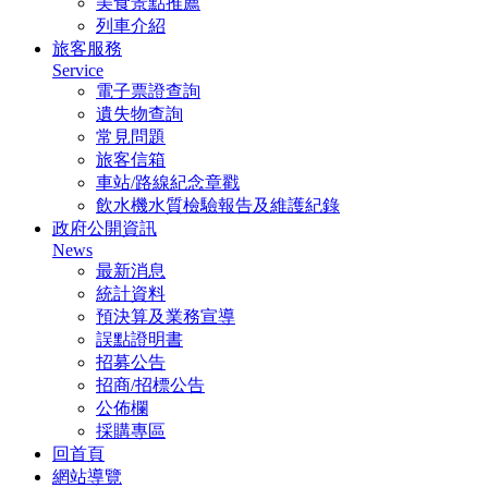
美食景點推薦
列車介紹
旅客服務
Service
電子票證查詢
遺失物查詢
常見問題
旅客信箱
車站/路線紀念章戳
飲水機水質檢驗報告及維護紀錄
政府公開資訊
News
最新消息
統計資料
預決算及業務宣導
誤點證明書
招募公告
招商/招標公告
公佈欄
採購專區
回首頁
網站導覽