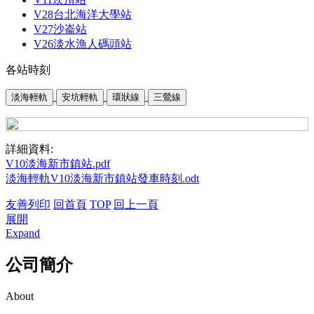
V28台北海洋大學站
V27沙崙站
V26淡水漁人碼頭站
各站時刻
詳細資料:
V10淡海新市鎮站.pdf
淡海輕軌V10淡海新市鎮站發車時刻.odt
友善列印
回首頁
TOP
回上一頁
展開
Expand
公司簡介
About