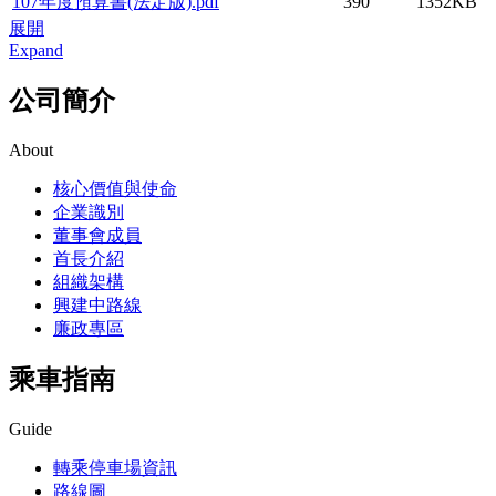
107年度預算書(法定版).pdf
390
1352KB
展開
Expand
公司簡介
About
核心價值與使命
企業識別
董事會成員
首長介紹
組織架構
興建中路線
廉政專區
乘車指南
Guide
轉乘停車場資訊
路線圖