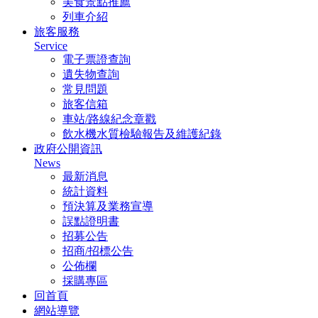
美食景點推薦
列車介紹
旅客服務
Service
電子票證查詢
遺失物查詢
常見問題
旅客信箱
車站/路線紀念章戳
飲水機水質檢驗報告及維護紀錄
政府公開資訊
News
最新消息
統計資料
預決算及業務宣導
誤點證明書
招募公告
招商/招標公告
公佈欄
採購專區
回首頁
網站導覽