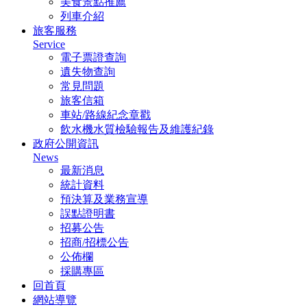
美食景點推薦
列車介紹
旅客服務
Service
電子票證查詢
遺失物查詢
常見問題
旅客信箱
車站/路線紀念章戳
飲水機水質檢驗報告及維護紀錄
政府公開資訊
News
最新消息
統計資料
預決算及業務宣導
誤點證明書
招募公告
招商/招標公告
公佈欄
採購專區
回首頁
網站導覽