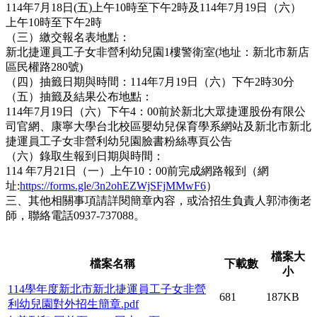
114年7月18日(五)上午10時至下午2時及114年7月19日（六）
上午10時至下午2時
（三）繳交報名表地點：
新北捷運員工子女非營利幼兒園1樓警衛室(地址：新北市新店
區民權路280號)
（四）抽籤日期與時間：114年7月19日（六）下午2時30分
（五）抽籤及結果公布地點：
114年7月19日（六）下午4：00前於新北大眾捷運股份有限公
司官網、康寧大學台北校區嬰幼兒保育學系網站及新北市新北
捷運員工子女非營利幼兒園臉書粉絲專頁公告
（六）錄取生報到日期與時間：
114 年7月21日（一）上午10：00前完成網路報到（網
址:
https://forms.gle/3n2ohEZWjSFjMMwF6
）
三、其他相關事項請詳閱簡章內容，或洽招生負責人郭沛衡老
師，聯絡電話0937-737088。
檔案大
檔案名稱
下載數
小
114學年度新北市新北捷運員工子女非營
681
187KB
利幼兒園對外招生簡章.pdf