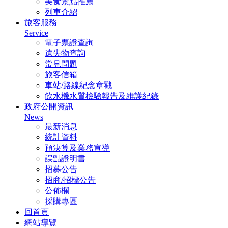
美食景點推薦
列車介紹
旅客服務
Service
電子票證查詢
遺失物查詢
常見問題
旅客信箱
車站/路線紀念章戳
飲水機水質檢驗報告及維護紀錄
政府公開資訊
News
最新消息
統計資料
預決算及業務宣導
誤點證明書
招募公告
招商/招標公告
公佈欄
採購專區
回首頁
網站導覽