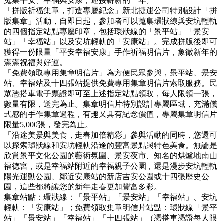
蒐集平安、幸福與安康，迎接嶄新的一年。
「拼版祈福集章，打造專屬紀念」新北捷運公司特別設計「拼
版集章」活動，自即日起，參加者可以蒐集環狀線與安坑輕軌
的四個指定站點專屬印章，包括環狀線的「景平站」「景安
站」「幸福站」以及安坑輕軌的「安康站」。完成拼版後即可
獲得一份限量「平安幸福安康」手作祈福明信片，象徵新年的
滿滿祝福與好運。
「免費領取專用集章明信片」為方便民眾參與，景平站、景安
站、幸福站及十四張站提供免費專用集章明信片索取服務。民
眾憑搭車電子票證即可至上述指定站點領取，每人限領一張，
數量有限，送完為止。集章明信片特別設計專屬區域，充滿儀
式感的手作集章過程，有趣又具有紀念價值，專屬集章明信片
限量5,000張，發完為止。
「沿途美景與美食，走春加倍精彩」參與活動的同時，您還可
以探索環狀線和安坑輕軌沿途的豐富景點與特色美食。無論是
欣賞景平文化公園的藝術氛圍、景安夜市、知名的烘爐地南山
福德宮，或是幸福站附近的幸福親子公園，還是漫步安坑輕軌
陽光運動公園、鄰近安康站的新店吉安公園或十四張歷史公
園，這些都將讓您的新年走春更加豐富多彩。
集章站點：環狀線：「景平站」「景安站」「幸福站」、安坑
輕軌：「安康站」；免費領取集章明信片站點：環狀線「景平
站」「景安站」「幸福站」「十四張站」（憑搭車憑證每人限