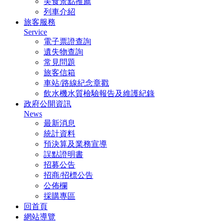
美食景點推薦
列車介紹
旅客服務
Service
電子票證查詢
遺失物查詢
常見問題
旅客信箱
車站/路線紀念章戳
飲水機水質檢驗報告及維護紀錄
政府公開資訊
News
最新消息
統計資料
預決算及業務宣導
誤點證明書
招募公告
招商/招標公告
公佈欄
採購專區
回首頁
網站導覽