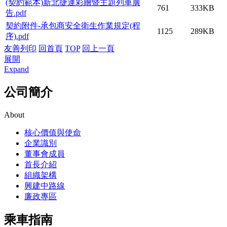
(契約範本)新北捷運彩繪暨主題列車廣
761
333KB
告.pdf
契約附件-承包商安全衛生作業規定(程
1125
289KB
序).pdf
友善列印
回首頁
TOP
回上一頁
展開
Expand
公司簡介
About
核心價值與使命
企業識別
董事會成員
首長介紹
組織架構
興建中路線
廉政專區
乘車指南