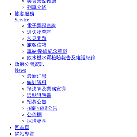
美食景點推薦
列車介紹
旅客服務
Service
電子票證查詢
遺失物查詢
常見問題
旅客信箱
車站/路線紀念章戳
飲水機水質檢驗報告及維護紀錄
政府公開資訊
News
最新消息
統計資料
預決算及業務宣導
誤點證明書
招募公告
招商/招標公告
公佈欄
採購專區
回首頁
網站導覽